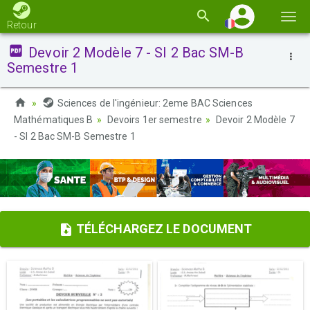
Basc
Retour
la
Devoir 2 Modèle 7 - SI 2 Bac SM-B
navi
Semestre 1
Sciences de l'ingénieur: 2eme BAC Sciences
Mathématiques B
Devoirs 1er semestre
Devoir 2 Modèle 7
- SI 2 Bac SM-B Semestre 1
TÉLÉCHARGEZ LE DOCUMENT