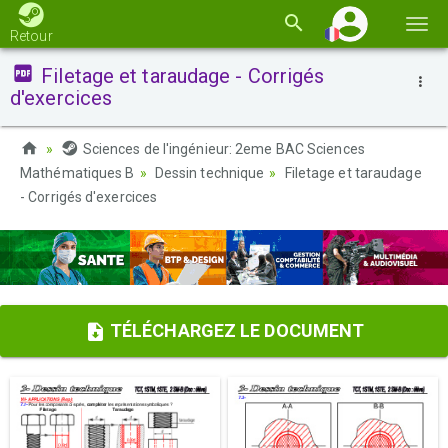
Basc
Retour
la
Filetage et taraudage - Corrigés
navi
d'exercices
Sciences de l'ingénieur: 2eme BAC Sciences
Mathématiques B
Dessin technique
Filetage et taraudage
- Corrigés d'exercices
TÉLÉCHARGEZ LE DOCUMENT