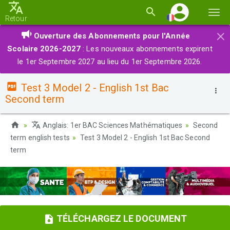
Basc
Retour
la
×
Ouverture des Abonnements pour l'Année
navi
Scolaire 2026-2027
: Les nouveaux abonnements expirent
le 1er Septembre 2027 au lieu du 1er Septembre 2026.
Test 3 Model 2 - English 1st Bac
Second term
Anglais: 1er BAC Sciences Mathématiques
Second
term english tests
Test 3 Model 2 - English 1st Bac Second
term
TÉLÉCHARGEZ LE DOCUMENT