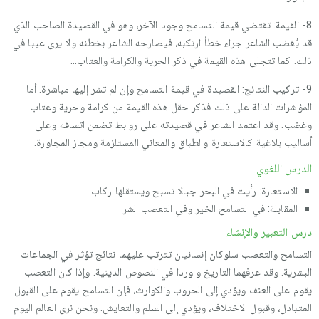
8- القيمة: تقتضي قيمة التسامح وجود الآخر، وهو في القصيدة الصاحب الذي
قد يُغضب الشاعر جراء خطأ ارتكبه، فيصارحه الشاعر بخطئه ولا يرى عيبا في
ذلك. كما تتجلى هذه القيمة في ذكر الحرية والكرامة والعتاب...
9- تركيب النتائج: القصيدة في قيمة التسامح وإن لم تشر إليها مباشرة. أما
المؤشرات الدالة على ذلك فذكر حقل هذه القيمة من كرامة وحرية وعتاب
وغضب. وقد اعتمد الشاعر في قصيدته على روابط تضمن اتساقه وعلى
أساليب بلاغية كالاستعارة والطباق والمعاني المستلزمة ومجاز المجاورة.
الدرس اللغوي
الاستعارة: رأيت في البحر جبالا تسبح ويستقلها ركاب
المقابلة: في التسامح الخير وفي التعصب الشر
درس التعبير والإنشاء
التسامح والتعصب سلوكان إنسانيان تترتب عليهما نتائج تؤثر في الجماعات
البشرية. وقد عرفهما التاريخ و وردا في النصوص الدينية. وإذا كان التعصب
يقوم على العنف ويؤدي إلى الحروب والكوارث، فإن التسامح يقوم على القبول
المتبادل، وقبول الاختلاف، ويؤدي إلى السلم والتعايش. ونحن نرى العالم اليوم