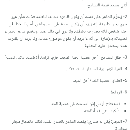
أنني بصدد قيمة التسامح.
2- يُحرِّم الشاعر على نفسه أن يكون ظاهره مخالف لباطنه، فذلك شأن غير
حري بحر الطبيعة، إنه يريد أن يكون صادقا في السر والعلن. أما إذا أخطأ في
حقه شخص فإنه يصارحه بخطئه، ولا يرى في ذلك عيبا. ويختم شاعر الحمراء
قصيدته بالإشارة إلى أنه لا يريد أن يكون موضوع عتاب، ولا يريد أن يقترف
عملا يستحق عليه المعاتبة.
3- حقل التسامح: "حر، عصبة الخنا، المجد، حزم، كرامة، أغضبت، عاتبا، العتب"
4- القوة الإنجازية المستلزمة: الاستنكار
5- الطباق: عصبة الخنا/ أهل المجد
6- الروابط:
الاستنتاج: أراني إذن أصبحت في عصبة الخنا
التأكيد: إنني قد أطلعته...
7- المجاز: يُكن له صدري: يقصد الشاعر بالصدر القلب. لذلك فالمجاز مجاز
مجاورة.