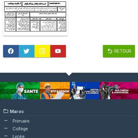
RETOUR
Maroc
Primaire
Collège
Lycée