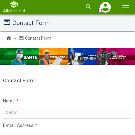
Basc
Allo
School
la
Contact Form
navi
Contact Form
Contact Form
Name
*
E-mail Address
*