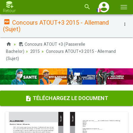
Basc
Retour
la
Concours ATOUT+3 2015 - Allemand
navi
(Sujet)
Concours ATOUT +3 (Passerelle
Bachelor)
2015
Concours ATOUT+3 2015 - Allemand
(Sujet)
TÉLÉCHARGEZ LE DOCUMENT