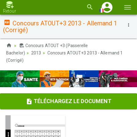
Basc
Retour
la
Concours ATOUT+3 2013 - Allemand 1
navi
(Corrigé)
Concours ATOUT +3 (Passerelle
Bachelor)
2013
Concours ATOUT+3 2013 - Allemand 1
(Corrigé)
TÉLÉCHARGEZ LE DOCUMENT