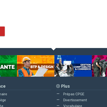
nce
Plus
maire
Prépas CPGE
lège
Divertissement
ée
Vocabulaire