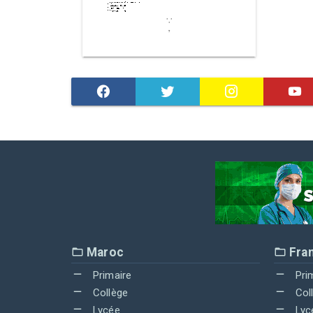
Maroc
Fra
Primaire
Pri
Collège
Col
Lycée
Lyc