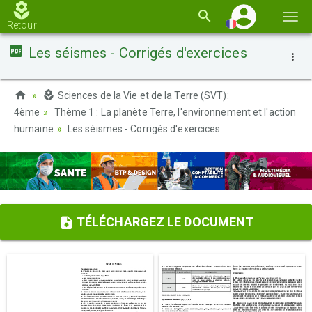
Basc
Retour
la
Les séismes - Corrigés d'exercices
navi
Sciences de la Vie et de la Terre (SVT):
4ème
Thème 1 : La planète Terre, l'environnement et l'action
humaine
Les séismes - Corrigés d'exercices
TÉLÉCHARGEZ LE DOCUMENT