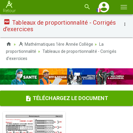
Basc
Retour
la
Tableaux de proportionnalité - Corrigés
navi
d'exercices
Mathématiques 1ère Année Collège
La
proportionnalité
Tableaux de proportionnalité - Corrigés
d'exercices
TÉLÉCHARGEZ LE DOCUMENT