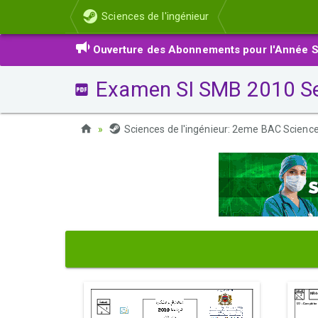
Sciences de l'ingénieur
Ouverture des Abonnements pour l'Année S
Examen SI SMB 2010 Ses
Sciences de l'ingénieur: 2eme BAC Scien