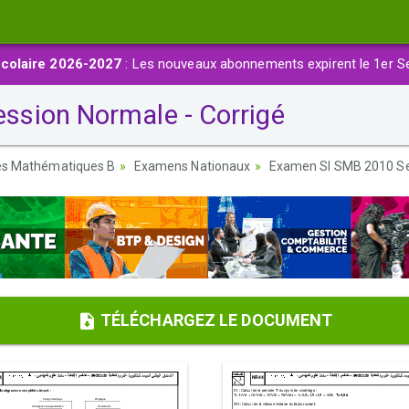
colaire 2026-2027
: Les nouveaux abonnements expirent le 1er S
sion Normale - Corrigé
ces Mathématiques B
Examens Nationaux
Examen SI SMB 2010 Ses
TÉLÉCHARGEZ LE DOCUMENT