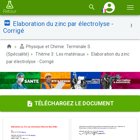
Basc
Retour
la
Elaboration du zinc par électrolyse -
navi
Corrigé
Physique et Chimie: Terminale S
(Spécialité)
Thème 3 : Les matériaux
Elaboration du zinc
par électrolyse - Corrigé
TÉLÉCHARGEZ LE DOCUMENT