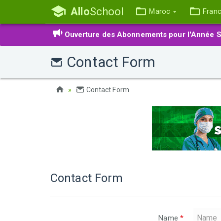
Allo
School
Maroc
Fran
Ouverture des Abonnements pour l'Année S
Contact Form
Contact Form
Contact Form
Name
*