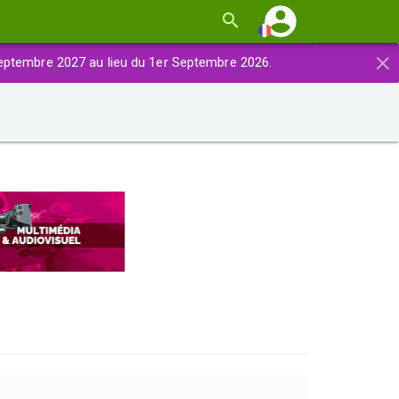
×
eptembre 2027 au lieu du 1er Septembre 2026.