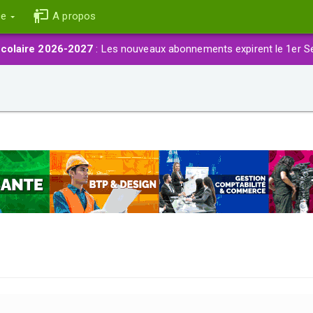
ce
A propos
colaire 2026-2027
: Les nouveaux abonnements expirent le 1er S