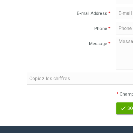
E-mail Address
*
Phone
*
Message
*
*
Champs
SO