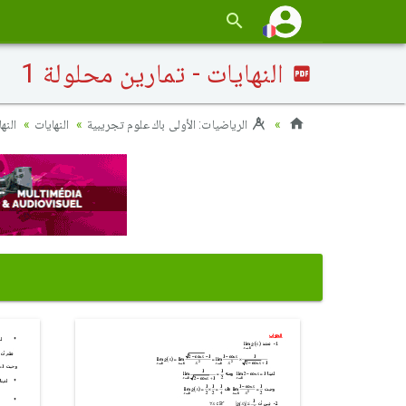
النهايات - تمارين محلولة 1
الرياضيات: الأولى باك علوم تجريبية
النهايات
النه