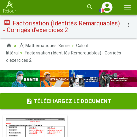
Basc
Retour
la
Factorisation (Identités Remarquables)
navi
- Corrigés d'exercices 2
Mathématiques: 3ème
Calcul
littéral
Factorisation (Identités Remarquables) - Corrigés
d'exercices 2
TÉLÉCHARGEZ LE DOCUMENT