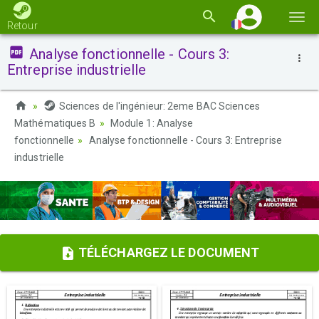
Basc
Retour
la
Analyse fonctionnelle - Cours 3:
navi
Entreprise industrielle
Sciences de l'ingénieur: 2eme BAC Sciences
Mathématiques B
Module 1: Analyse
fonctionnelle
Analyse fonctionnelle - Cours 3: Entreprise
industrielle
TÉLÉCHARGEZ LE DOCUMENT