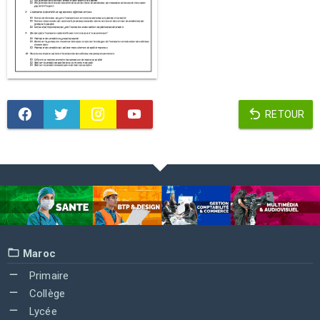
RETOUR
Maroc
Primaire
Collège
Lycée