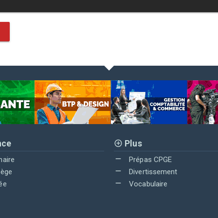
nce
Plus
maire
Prépas CPGE
lège
Divertissement
ée
Vocabulaire