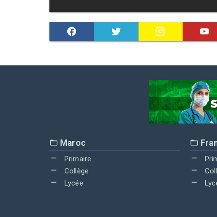
Maroc
Fra
Primaire
Pri
Collège
Col
Lycée
Lyc