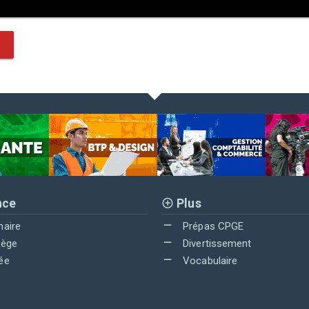
nce
Plus
maire
Prépas CPGE
lège
Divertissement
ée
Vocabulaire