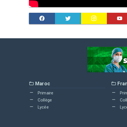
Maroc
Fra
Primaire
Pri
Collège
Col
Lycée
Lyc