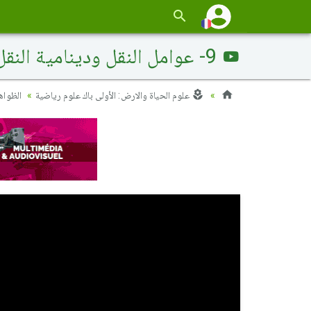
9- عوامل النقل ودينامية النقل
علوم الحياة والارض: الأولى باك علوم رياضية
الظواه