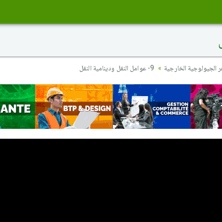
ر الجيولوجية الخارجية
9- عوامل النقل ودينامية النقل