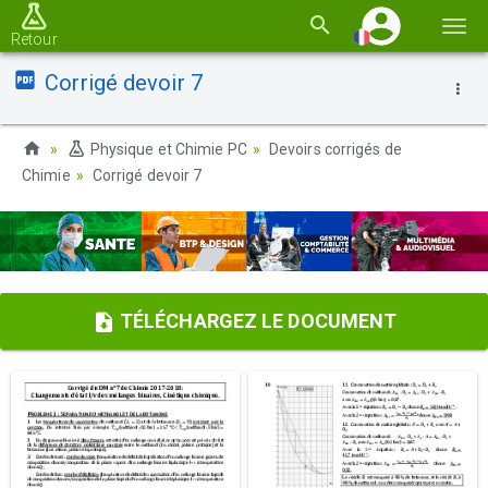
Basc
Retour
la
Corrigé devoir 7
navi
Physique et Chimie PC
Devoirs corrigés de
Chimie
Corrigé devoir 7
TÉLÉCHARGEZ LE DOCUMENT