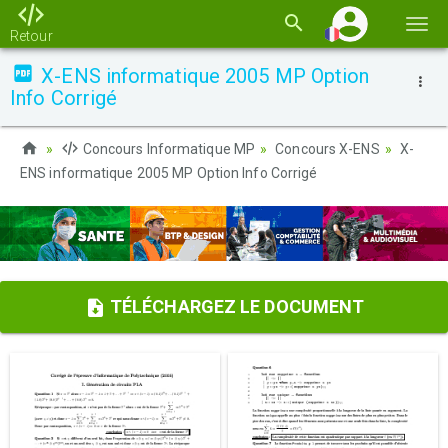
Basc
Retour
la
X-ENS informatique 2005 MP Option
navi
Info Corrigé
Concours Informatique MP
Concours X-ENS
X-
ENS informatique 2005 MP Option Info Corrigé
TÉLÉCHARGEZ LE DOCUMENT