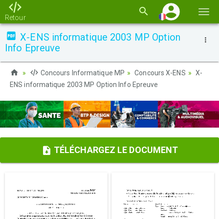
Basc
Retour
la
X-ENS informatique 2003 MP Option
navi
Info Epreuve
Concours Informatique MP
Concours X-ENS
X-
ENS informatique 2003 MP Option Info Epreuve
TÉLÉCHARGEZ LE DOCUMENT