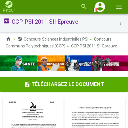
Basc
Retour
la
CCP PSI 2011 SII Epreuve
navi
Concours Sciences Industrielles PSI
Concours
Communs Polytechniques (CCP)
CCP PSI 2011 SII Epreuve
TÉLÉCHARGEZ LE DOCUMENT