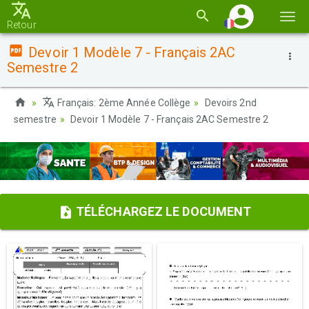
Basc
Retour
la
Devoir 1 Modèle 7 - Français 2AC
navi
Semestre 2
Français: 2ème Année Collège
Devoirs 2nd
semestre
Devoir 1 Modèle 7 - Français 2AC Semestre 2
TÉLÉCHARGEZ LE DOCUMENT