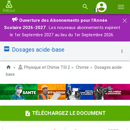
Basc
Retour
la
×
Ouverture des Abonnements pour l'Année
navi
Scolaire 2026-2027
: Les nouveaux abonnements expirent
le 1er Septembre 2027 au lieu du 1er Septembre 2026.
Dosages acide-base
Physique et Chimie TSI 2
Chimie
Dosages acide-
base
TÉLÉCHARGEZ LE DOCUMENT