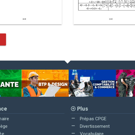
nce
Plus
maire
Prépas CPGE
lège
Divertissement
ée
Vocabulaire