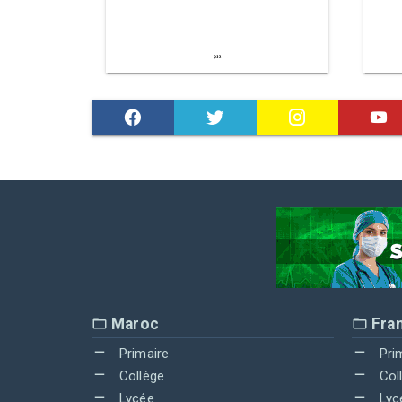
Maroc
Fra
Primaire
Pri
Collège
Col
Lycée
Lyc