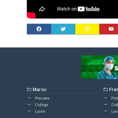
Maroc
Fra
Primaire
Pri
Collège
Col
Lycée
Lyc