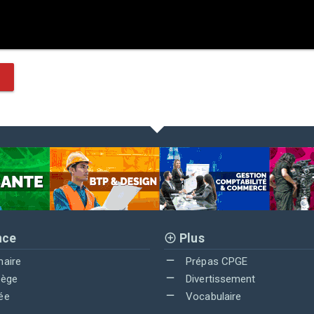
nce
Plus
maire
Prépas CPGE
lège
Divertissement
ée
Vocabulaire