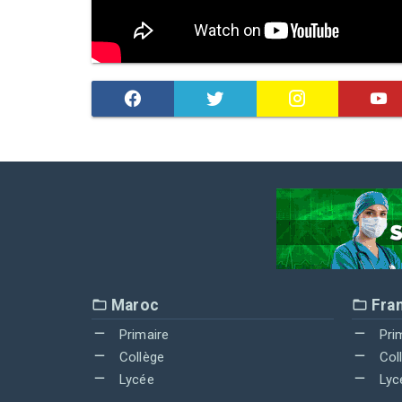
Maroc
Fra
Primaire
Pri
Collège
Col
Lycée
Lyc