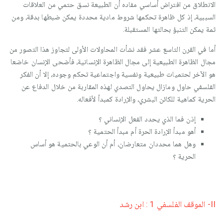
الانطلاق من افتراض أساسي مفاده أن الطبيعة نسق حتمي من العلاقات
السببية، إذ كل ظاهرة تحكمها شروط مادية محددة يمكن ضبطها بدقة، ومن
ثمة يمكن التنبؤ بحالتها المستقبلة.
أما في القرن التاسع عشر فقد نشأت المحاولات الأولى لتجاوز هذا التصور من
مجال الظاهرة الطبيعية إلى مجال الظاهرة الإنسانية، فأضحى الإنسان خاضعا
هو الآخر لحتميات طبيعية ونفسية واجتماعية تحكم وجوده، إلا أن الفكر
الفلسفي حاول ومازال يحاول التصدي لهذه المقاربة من خلال الدفاع عن
الحرية كماهية للكائن البشري، والإرادة كمبدأ لأفعاله.
إذن فما الذي يحدد الفعل الإنساني ؟
أهو مبدأ الإرادة الحرة أم مبدأ الحتمية ؟
وهل هما محددان متعارضان، أم أن الوعي بالحتمية هو أساس
الحرية ؟
II- الموقف الفلسفي 1 : ابن رشد