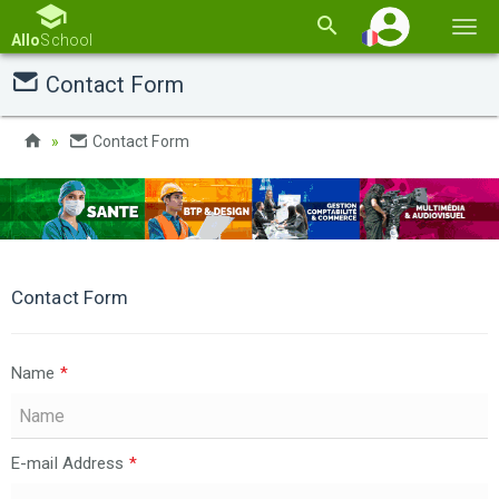
Basc
Allo
School
la
Contact Form
navi
Contact Form
Contact Form
Name
*
E-mail Address
*