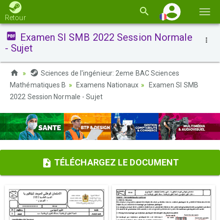
Basc
Retour
la
Examen SI SMB 2022 Session Normale
navi
- Sujet
Sciences de l'ingénieur: 2eme BAC Sciences
Mathématiques B
Examens Nationaux
Examen SI SMB
2022 Session Normale - Sujet
TÉLÉCHARGEZ LE DOCUMENT