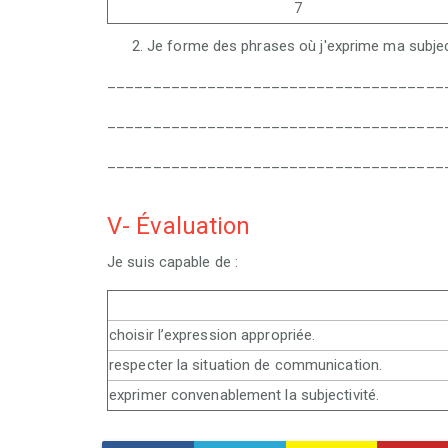
7
Je forme des phrases où j'exprime ma subjec
_____________________________________
_____________________________________
_____________________________________
V- Évaluation
Je suis capable de :
choisir l’expression appropriée.
respecter la situation de communication.
exprimer convenablement la subjectivité.