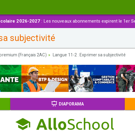
colaire 2026-2027
: Les nouveaux abonnements expirent le 1er S
a subjectivité
premium (Français 2AC)
Langue 11-2 : Exprimer sa subjectivité
DIAPORAMA