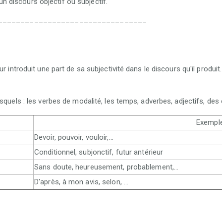
un discours objectif ou subjectif.
_________________________________
r introduit une part de sa subjectivité dans le discours qu'il produ
squels : les verbes de modalité, les temps, adverbes, adjectifs, de
Exempl
Devoir, pouvoir, vouloir,...
Conditionnel, subjonctif, futur antérieur
Sans doute, heureusement, probablement,...
D'après, à mon avis, selon, ...