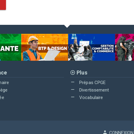
nce
Plus
maire
Prépas CPGE
lège
Divertissement
ée
Vocabulaire
CONNEXION