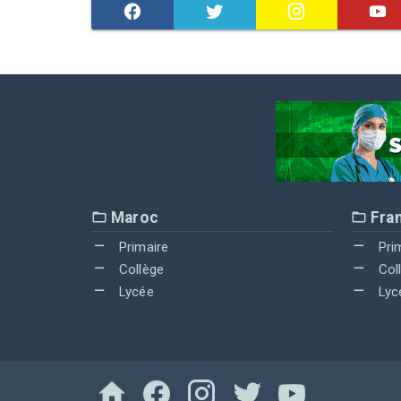
Maroc
Fra
Primaire
Pri
Collège
Col
Lycée
Lyc