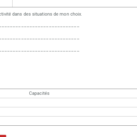
tivité dans des situations de mon choix.
_____________________________
_____________________________
_____________________________
Capacités