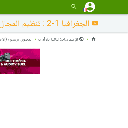
الجغرافيا 1-2 : تنظيم المجال العالمي في إطار العولمة - الدرس جزء 2
الإجتماعيات: الثانية باك آداب
المحتوى بريميوم (الا)