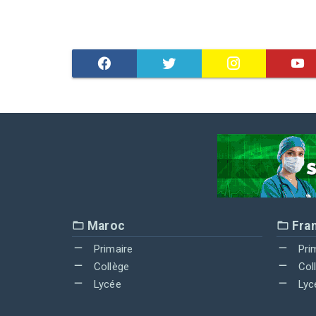
Maroc
Fra
Primaire
Pri
Collège
Col
Lycée
Lyc