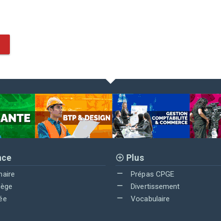
nce
Plus
maire
Prépas CPGE
lège
Divertissement
ée
Vocabulaire