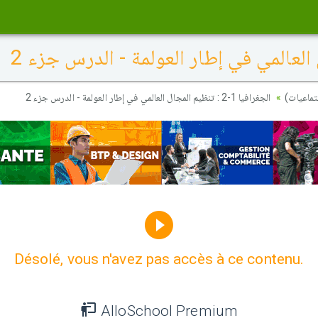
جتماعيات
الجغرافيا 1-2 : تنظيم المجال العالمي في إطار العولمة - الدرس جزء 2
Désolé, vous n'avez pas accès à ce contenu.
AlloSchool Premium