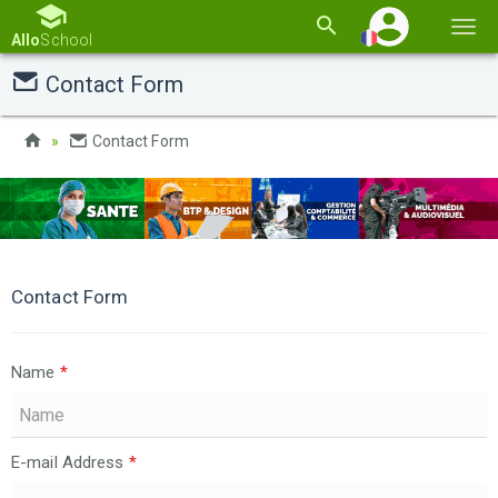
Basc
Allo
School
la
Contact Form
navi
Contact Form
Contact Form
Name
*
E-mail Address
*