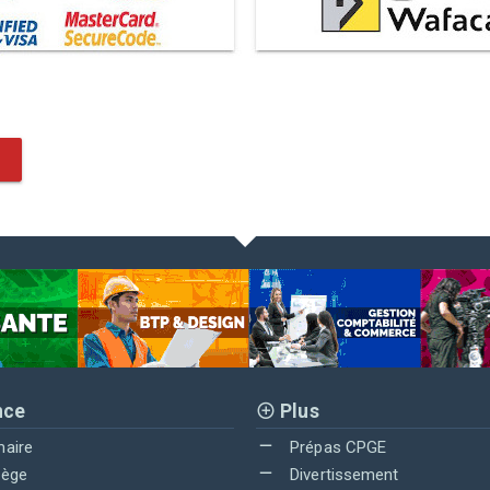
nce
Plus
maire
Prépas CPGE
lège
Divertissement