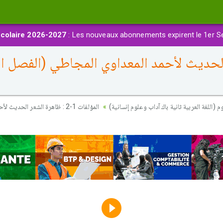
colaire 2026-2027
: Les nouveaux abonnements expirent le 1er S
هرة الشعر الحديث لأحمد المعداوي المجاطي (الفص
م (اللغة العربية ثانية باك آداب وعلوم إنسانية
المؤلفات 1-2 : ظاهرة الشعر ا