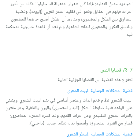
التجديد مقابل التقليد؛ فإذا كان شعراء التفعيلة قد حاولوا الفكاك من تأثير
التراث فإنهم في المقابل وقعوا في تقليد الشعر الغربي (إليوت)، وقضية
التساوق بين الشكل والمضمون؛ ومفادها أن الشكل أصبح خاضعا للمضمون
وللنسق الفكري والشعوري للذات الشاعرة، ولم تعد أي قاعدة خارجية متحكمة
فيه.
3-7/ قضايا النص
تتفرع هذه القضية إلى القضايا الجزئية التالية:
قضية المشكلات الجمالية للبيت الشعري
البيت الشعري نظام قائم الذات وعنصر أساسي في بناء البيت الشعري. وينبني
على قواعد فنية ضابطة: الشكل (البناء المعماري) والوزن والقافية. وهو مقترن
بالتراث الشعري التقليدي ومن التراث القديم. وقد كسره الشعراء المعاصرون
فسار من القيود المتجاوزة وأسسوا بدله نظاما جديدا (داخلي).
قضية المشكلات الجمالية للسطر الشعري