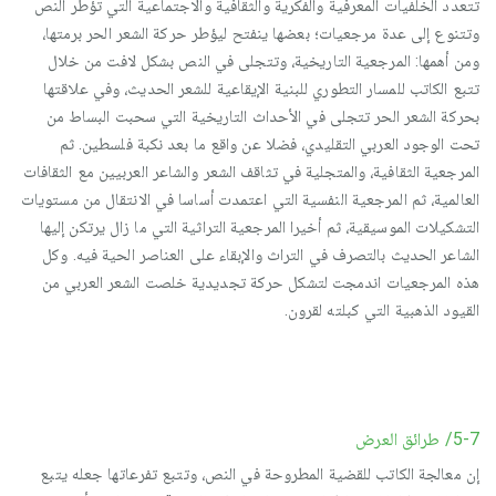
تتعدد الخلفيات المعرفية والفكرية والثقافية والاجتماعية التي تؤطر النص
وتتنوع إلى عدة مرجعيات؛ بعضها ينفتح ليؤطر حركة الشعر الحر برمتها،
ومن أهمها: المرجعية التاريخية، وتتجلى في النص بشكل لافت من خلال
تتبع الكاتب للمسار التطوري للبنية الإيقاعية للشعر الحديث، وفي علاقتها
بحركة الشعر الحر تتجلى في الأحداث التاريخية التي سحبت البساط من
تحت الوجود العربي التقليدي، فضلا عن واقع ما بعد نكبة فلسطين. ثم
المرجعية الثقافية، والمتجلية في تثاقف الشعر والشاعر العربيين مع الثقافات
العالمية، ثم المرجعية النفسية التي اعتمدت أساسا في الانتقال من مستويات
التشكيلات الموسيقية، ثم أخيرا المرجعية التراثية التي ما زال يرتكن إليها
الشاعر الحديث بالتصرف في التراث والإبقاء على العناصر الحية فيه. وكل
هذه المرجعيات اندمجت لتشكل حركة تجديدية خلصت الشعر العربي من
القيود الذهبية التي كبلته لقرون.
5-7/ طرائق العرض
إن معالجة الكاتب للقضية المطروحة في النص، وتتبع تفرعاتها جعله يتبع