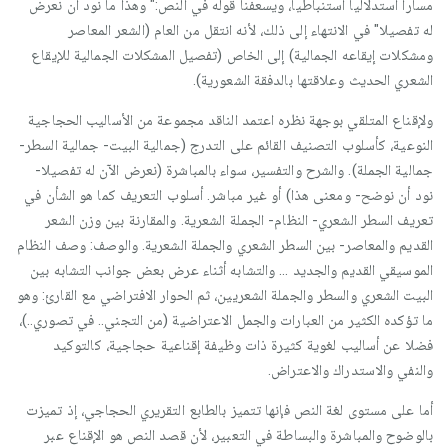
مسارا استدلاليا استنباطيا، ويسعفنا قوله في النص:" وهذا ما نود أن نعرض
له تفصيلا" في الانتهاء إلى ذلك، لأنه انتقل من العام (الشعر المعاصر
ومشكلات إيقاعه الجمالية) إلى الخاص (تفصيل المشكلات الجمالية للإيقاع
الشعري الحديث وعلاقتها بالدفقة الشعورية).
ولإقناع المتلقي بوجهة نظره اعتمد الناقد مجموعة من الأساليب الحجاجية
النوعية، كأسلوب التصنيف القائم على التدرج (جمالية البيت- جمالية السطر-
جمالية الجملة). والشرح والتفسير، سواء بالمباشرة (نعرض الآن له تفصيلا-
نود أن نوضح- ومعنى هذا) أو غير مباشر. أسلوب التعريف كما هو الشأن في
تعريف السطر الشعري- النظام- الجملة الشعرية. والمقارنة بين وزن الشعر
القديم والمعاصر- بين السطر الشعري والجملة الشعرية. والوصف: وصف النظام
الموسيقي القديم والجديد ... والتشابه أثناء عرض بعض جوانب التشابه بين
البيت الشعري والسطر والجملة الشعريين، ثم الحوار الافتراضي مع القارئ: وهو
ما تؤكده الكثير من العبارات والجمل الاعتراضية (من التجني.. في تصوري..)،
فضلا عن أساليب لغوية كثيرة ذات وظيفة إقناعية حجاجية، كالتوكيد
والنفي والاستدراك والاعتراض.
أما على مستوى لغة النص فإنها تتميز بالطابع التقريري الحجاجي، إذ تميزت
بالوضوح والمباشرة والبساطة في التعبير، لأن قصد النص هو الإقناع عبر