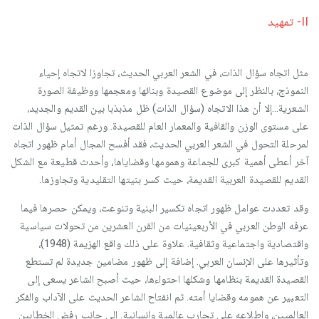
II- تمهيد
مثل اتجاه سؤال الذات، في الشعر العربي الحديث، تجاوزا لاتجاه إحياء
النموذج، بالنظر إلى موضوع القصيدة وبنائها ومعجمها ووظيفة الصورة
الشعرية...إلا أن هذا الاتجاه (سؤال الذات) ظل مذبذبا بين القديم والجديد،
على مستوى الوزن والقافية والمعمار العام للقصيدة. ورغم تمثيل سؤال الذات
لمرحلة التحول في الشعر العربي الحديث، فقد أفسح المجال أمام ظهور اتجاه
آخر أعطى أهمية كبرى للجماعة وهمومها وقضاياها، وأحدث قطيعة مع الشكل
القديم للقصيدة العربية القديمة، حيث كسر بنيتها التقليدية وتجاوزها.
وقد تعددت عوامل ظهور اتجاه تكسير البنية وتنوعت، ويمكن حصرها فيما
عرفه الوطن العربي في الأربعينيات من القرن العشرين من تحولات سياسية
واقتصادية واجتماعية وثقافية. علاوة على ذلك واقع الهزيمة (1948)،
وتأثيرها على الإنسان العربي. إضافة إلى ظهور مضامين جديدة لم تستطع
القصيدة القديمة بنظامها وشكلها احتواءها، حيث أصبح الشاعر يسعى إلى
التعبير عن همومه وقضايا أمته. ثم انفتاح الشاعر الحديث على الآداب والفكر
العالميين، واطلاعه على تجارب عالمية وإنسانية. إلى جانب رفض الخطابين