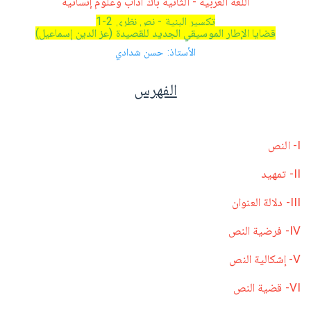
اللغة العربية - الثانية باك آداب وعلوم إنسانية
تكسير البنية - نص نظري 2-1
قضايا الإطار الموسيقي الجديد للقصيدة (عز الدين إسماعيل)
الأستاذ: حسن شدادي
الفهرس
I- النص
II- تمهيد
III- دلالة العنوان
IV- فرضية النص
V- إشكالية النص
VI- قضية النص