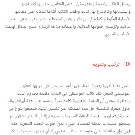
إيصال الأفكار واضحة ومفهومة إلى ذهن المتلقي، حتى يمكنه فهمها
واستيعابها والاقتناع بها. لذلك وظفت الكاتبة ألفاظا للدلالة على معانيها
الأصلية المألوفة، كما مال إلى تكرار بعض المصطلحات والمفردات في النص
لتأكيد وترسيخ حمولتها الدلالية. واعتماده بلاغة الإقناع أفسح المجال لهيمنة
الأسلوب الخبري.
IIX- تركيب وتقويم
النص مقالة أدبية يتناول الناقد فيها أهم المراحل التي مر بها التطور
الموسيقي للشعر، فقد كانت الموسيقى في البداية مقيدة بحدود البيت
والقافية، بمعنى أن الدفقة الشعورية كانت تجزأ وتقسم على عدة أبيات، وقد
حاول شعراء التفعيلة حل هذه المشكلة عبر تكسير البنية، فتمتعوا بنوع من
الحرية ليتجاوزوا معضلة الدفقة القصيرة والسريعة، إلا أن السطر الشعري لم
يستطع استيعاب الدفقة الممتدة، الشيء الذي حاولت الجملة الشعرية حله؛
فهي وإن حافظت على مقومات السطر الشعري، إلا أن بنيتها الموسيقية أكبر