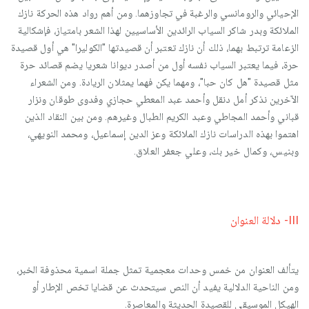
الإحيائي والرومانسي والرغبة في تجاوزهما. ومن أهم رواد هذه الحركة نازك
الملائكة وبدر شاكر السياب الرائدين الأساسيين لهذا الشعر بامتياز، فإشكالية
الزعامة ترتبط بهما، ذلك أن نازك تعتبر أن قصيدتها "الكوليرا" هي أول قصيدة
حرة، فيما يعتبر السياب نفسه أول من أصدر ديوانا شعريا يضم قصائد حرة
مثل قصيدة "هل كان حبا"، ومهما يكن فهما يمثلان الريادة. ومن الشعراء
الآخرين نذكر أمل دنقل وأحمد عبد المعطي حجازي وفدوى طوقان ونزار
قباني وأحمد المجاطي وعبد الكريم الطبال وغيرهم. ومن بين النقاد الذين
اهتموا بهذه الدراسات نازك الملائكة وعز الدين إسماعيل، ومحمد النويهي،
وبنيس، وكمال خير بك، وعلي جعفر العلاق.
III- دلالة العنوان
يتألف العنوان من خمس وحدات معجمية تمثل جملة اسمية محذوفة الخبر،
ومن الناحية الدلالية يفيد أن النص سيتحدث عن قضايا تخص الإطار أو
الهيكل الموسيقي للقصيدة الحديثة والمعاصرة.