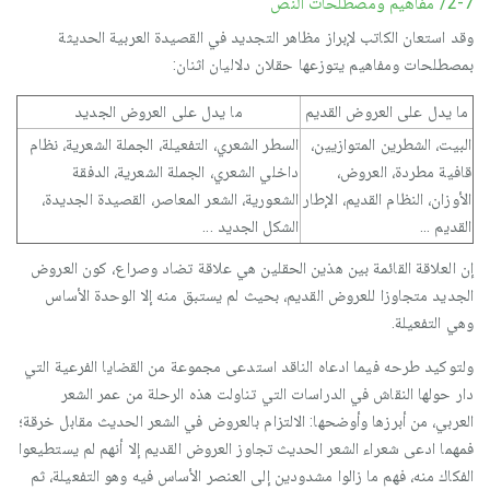
2-7/ مفاهيم ومصطلحات النص
وقد استعان الكاتب لإبراز مظاهر التجديد في القصيدة العربية الحديثة
بمصطلحات ومفاهيم يتوزعها حقلان دلاليان اثنان:
ما يدل على العروض القديم
ما يدل على العروض الجديد
البيت، الشطرين المتوازيين،
السطر الشعري، التفعيلة، الجملة الشعرية، نظام
قافية مطردة، العروض،
داخلي الشعري، الجملة الشعرية، الدفقة
الأوزان، النظام القديم، الإطار
الشعورية، الشعر المعاصر، القصيدة الجديدة،
القديم ...
الشكل الجديد ...
إن العلاقة القائمة بين هذين الحقلين هي علاقة تضاد وصراع، كون العروض
الجديد متجاوزا للعروض القديم، بحيث لم يستبق منه إلا الوحدة الأساس
وهي التفعيلة.
ولتوكيد طرحه فيما ادعاه الناقد استدعى مجموعة من القضايا الفرعية التي
دار حولها النقاش في الدراسات التي تناولت هذه الرحلة من عمر الشعر
العربي، من أبرزها وأوضحها: الالتزام بالعروض في الشعر الحديث مقابل خرقة؛
فمهما ادعى شعراء الشعر الحديث تجاوز العروض القديم إلا أنهم لم يستطيعوا
الفكاك منه، فهم ما زالوا مشدودين إلى العنصر الأساس فيه وهو التفعيلة، ثم