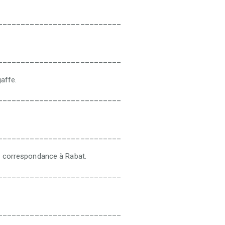
___________________________
___________________________
gaffe.
___________________________
___________________________
re correspondance à Rabat.
___________________________
___________________________