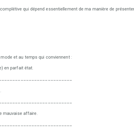
a complétive qui dépend essentiellement de ma manière de présenter 
 mode et au temps qui conviennent :
) en parfait état.
___________________________
.
___________________________
ne mauvaise affaire.
___________________________