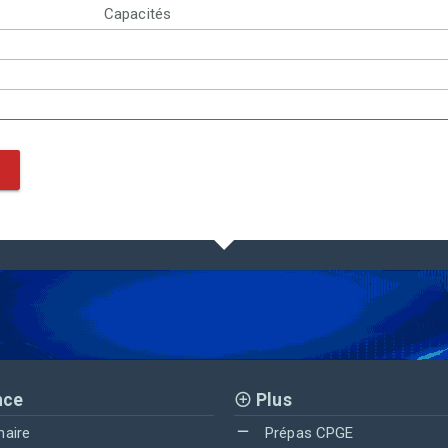
Capacités
nce
Plus
maire
Prépas CPGE