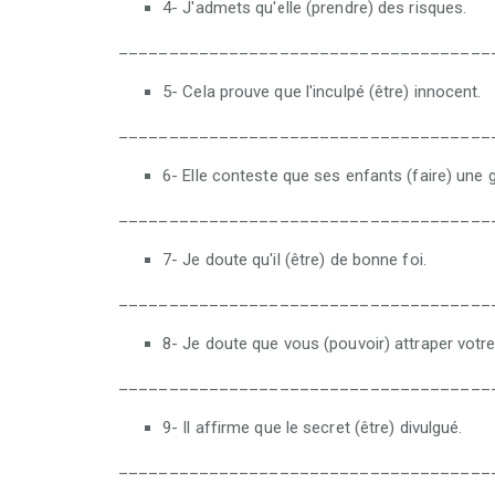
4- J'admets qu'elle (prendre) des risques.
_____________________________________
5- Cela prouve que l'inculpé (être) innocent.
_____________________________________
6- Elle conteste que ses enfants (faire) une 
_____________________________________
7- Je doute qu'il (être) de bonne foi.
_____________________________________
8- Je doute que vous (pouvoir) attraper vot
_____________________________________
9- Il affirme que le secret (être) divulgué.
_____________________________________