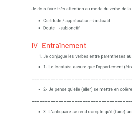
Je dois faire très attention au mode du verbe de l
→
→
Certitude / appréciation
indicatif
→
→
Doute
subjonctif
IV- Entraînement
Je conjugue les verbes entre parenthèses au
1- Le locataire assure que l'appartement (être
_____________________________________
2- Je pense qu'elle (aller) se mettre en colère
_____________________________________
3- L'antiquaire se rend compte qu'il (faire) u
_____________________________________