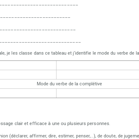
______________________________
___________________________
____________________________
______________________________
le, je les classe dans ce tableau et j'identifie le mode du verbe de l
Mode du verbe de la complétive
ssage clair et efficace à une ou plusieurs personnes.
nion (déclarer, affirmer, dire, estimer, penser,...), de doute, de jugemen