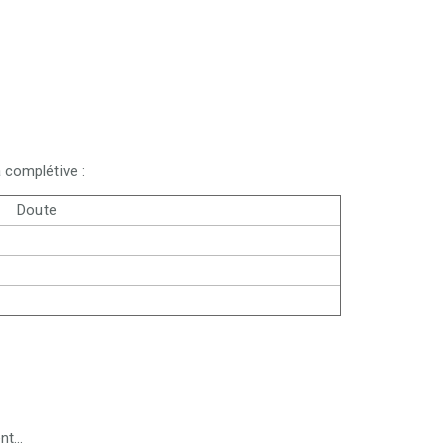
a complétive :
---
Doute
---
t...