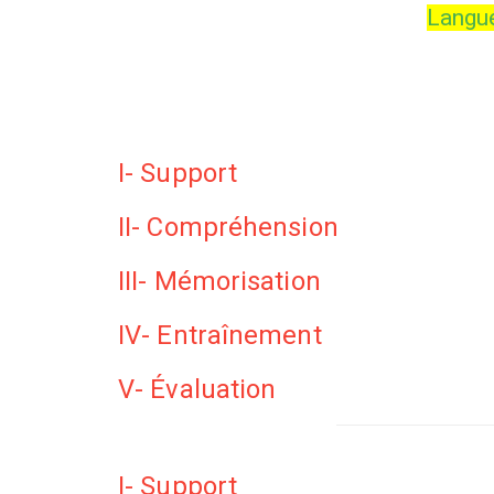
Langue
I- Support
II- Compréhension
III- Mémorisation
IV- Entraînement
V- Évaluation
I- Support