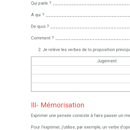
Qui parle ? ___________________________
A qui ? ______________________________
De quoi ? _____________________________
Comment ? ___________________________
Je relève les verbes de lo proposition principa
Jugement
III- Mémorisation
Exprimer une pensée consiste à faire passer un me
Pour l'exprimer, j'utilise, par exemple, un verbe d'opi