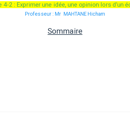
 4-2 : Exprimer une idée, une opinion lors d’un 
Professeur : Mr MAHTANE Hicham
Sommaire