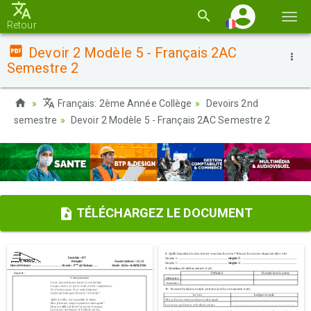
Basc
Retour
la
Devoir 2 Modèle 5 - Français 2AC
navi
Semestre 2
Français: 2ème Année Collège
Devoirs 2nd
semestre
Devoir 2 Modèle 5 - Français 2AC Semestre 2
TÉLÉCHARGEZ LE DOCUMENT