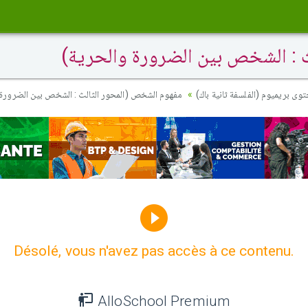
ث : الشخص بين الضرورة والحرية
حتوى بريميوم (الفلسفة ثانية باك
مفهوم الشخص (المحور الثالث : الشخص بين الضرورة)
Désolé, vous n'avez pas accès à ce contenu.
AlloSchool Premium