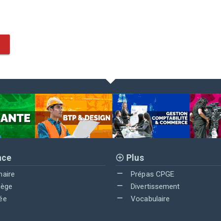
nce
Plus
maire
Prépas CPGE
lège
Divertissement
ée
Vocabulaire