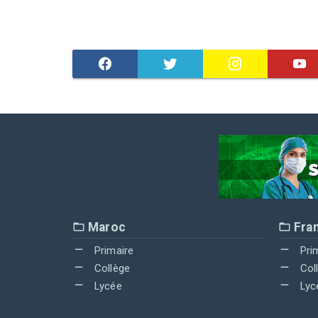
Maroc
Fra
Primaire
Pri
Collège
Col
Lycée
Lyc