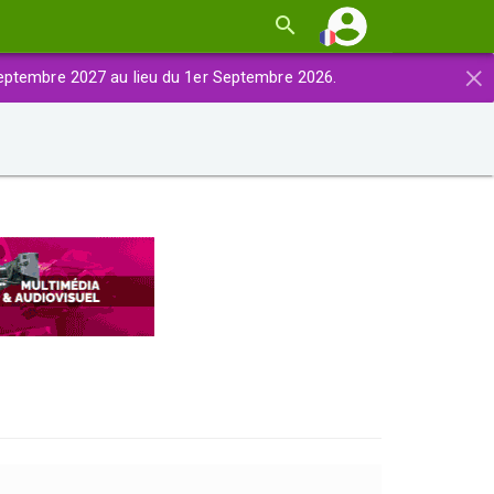
×
eptembre 2027 au lieu du 1er Septembre 2026.