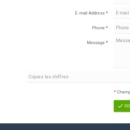
E-mail Address
*
Phone
*
Message
*
*
Champs
SO