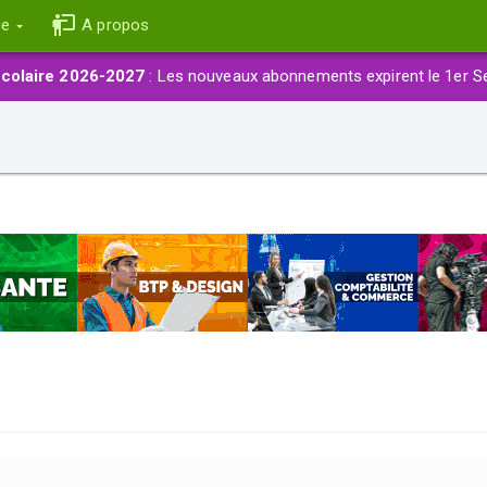
ce
A propos
colaire 2026-2027
: Les nouveaux abonnements expirent le 1er S