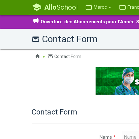
Allo
School
Maroc
Fran
Ouverture des Abonnements pour l'Année S
Contact Form
Contact Form
Contact Form
Name
*