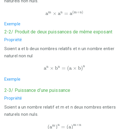
naturels non nuls.
a
m
×
a
n
=
a
(
m
+
n
)
m
n
(
m
+
n
)
a
×
a
=
a
Exemple
2-2/ Produit de deux puissances de même exposant
Propriété
Soient a et b deux nombres relatifs et n un nombre entier
naturel non nul
a
n
×
b
n
=
(
a
×
b
)
n
n
n
n
a
×
b
=
(
a
×
b
)
Exemple
2-3/ Puissance d’une puissance
Propriété
Soient a un nombre relatif et m et n deux nombres entiers
naturels non nuls.
(
a
m
)
n
=
(
a
)
m
×
n
n
m
×
n
m
(
a
)
=
(
a
)