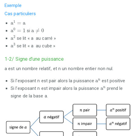
Exemple
Cas particuliers
a
1
=
a
1
a
=
a
a
0
=
1
a
≠
0
0
a
=
1
a
≠
0
si
a
2
2
a
se lit « a au carré »
a
3
3
a
se lit « a au cube »
1-2/ Signe d’une puissance
a est un nombre relatif, et n un nombre entier non nul.
a
n
n
a
Si l’exposant n est pair alors la puissance
est positive
a
n
n
a
Si l’exposant n est impair alors la puissance
prend le
signe de la base a.