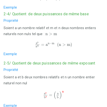
Exemple
2-4/ Quotient de deux puissances de même base
Propriété
Soient a un nombre relatif et m et n deux nombres entiers
n
>
m
n
>
m
naturels non nuls tel que :
a
n
a
m
=
a
n
-
m
(
n
>
m
)
n
a
n
−
m
=
a
(
n
>
m
)
m
a
Exemple
2-5/ Quotient de deux puissances de même exposant
Propriété
Soient a et b deux nombres relatifs et n un nombre entier
naturel non nul
a
n
b
n
=
(
a
b
)
n
n
(
)
n
a
a
=
n
b
b
Exemple