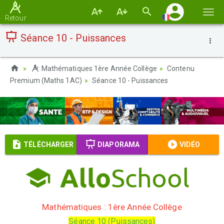
Basc
Retour
la
Séance 10 - Puissances
navi
Mathématiques 1ère Année Collège
Contenu
Premium (Maths 1AC)
Séance 10 - Puissances
TÉLÉCHARGER
DIAPORAMA
VIDÉO
Mathématiques : 1ère Année Collège
Séance 10 (Puissances)