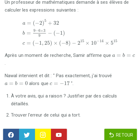
Un professeur de mathématiques demande à ses élèves de
calculer les expressions suivantes :
a
b
c
=
=
=
-
9
-
2
1
-
5
6
,
25
+
×
32
3
×
9
-
8
-
-
-
1
2
15
×
10
-
14
×
5
15
5
=
(
−
2
)
+
32
a
9
−
6
×
3
=
−
(
−
1
)
b
9
15
−
14
15
=
(
−
1
,
25
)
×
(
−
8
)
−
2
×
10
×
5
c
a
=
b
=
c
=
=
Après un moment de recherche, Samir affirme que
a
b
c
.
Nawal intervient et dit : " Pas exactement, j'ai trouvé
a
=
b
=
0
c
=
-
17
=
=
0
=
−
17
alors que
".
a
b
c
À votre avis, qui a raison ? Justifier par des calculs
détaillés.
Trouver l'erreur de celui qui a tort.
RETOUR