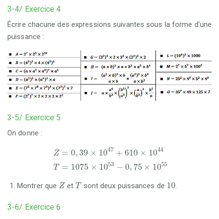
3-4/ Exercice 4
Écrire chacune des expressions suivantes sous la forme d’une
puissance :
3-5/ Exercice 5
On donne :
Z
T
=
=
1075
0
,
39
×
×
10
10
47
53
+
-
610
0
,
75
×
×
10
10
44
55
47
44
=
0
,
39
×
10
+
610
×
10
Z
53
55
=
1075
×
10
−
0
,
75
×
10
T
Z
T
10
10
Montrer que
et
sont deux puissances de
.
Z
T
3-6/ Exercice 6