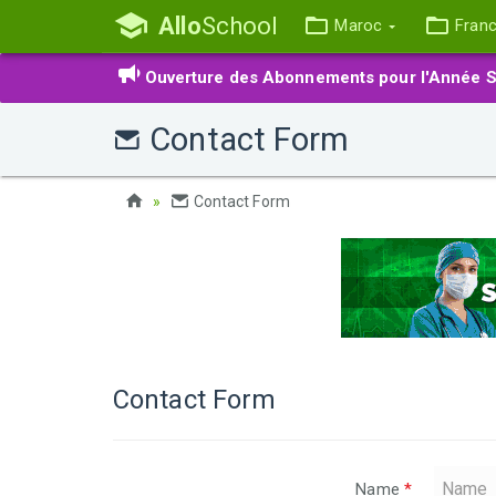
Allo
School
Maroc
Fran
Ouverture des Abonnements pour l'Année S
Contact Form
Contact Form
Contact Form
Name
*