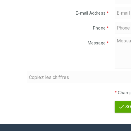
E-mail Address
*
Phone
*
Message
*
*
Champs
SO