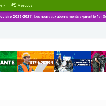
ce
A propos
colaire 2026-2027
: Les nouveaux abonnements expirent le 1er S