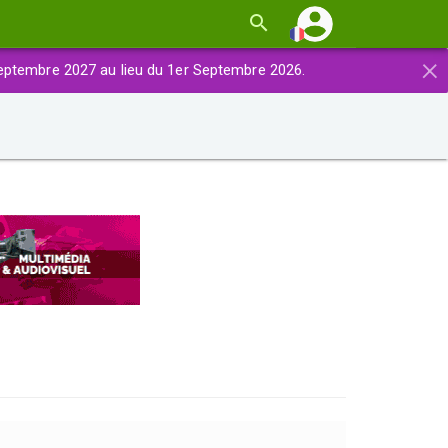
×
eptembre 2027 au lieu du 1er Septembre 2026.