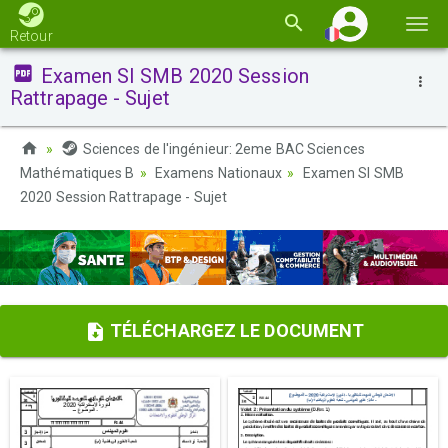
Basc
Retour
la
Examen SI SMB 2020 Session
navi
Rattrapage - Sujet
Sciences de l'ingénieur: 2eme BAC Sciences
Mathématiques B
Examens Nationaux
Examen SI SMB
2020 Session Rattrapage - Sujet
TÉLÉCHARGEZ LE DOCUMENT