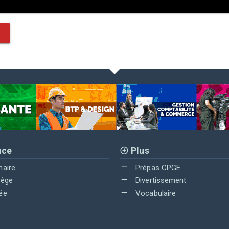
nce
Plus
maire
Prépas CPGE
lège
Divertissement
ée
Vocabulaire