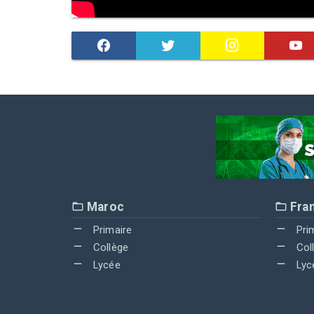
Maroc
Fra
Primaire
Pri
Collège
Col
Lycée
Lyc