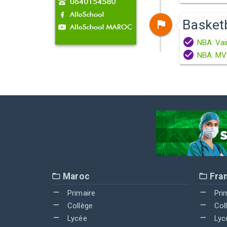
Basketb
NBA: Vai
NBA: MV
Maroc
Fra
Primaire
Pri
Collège
Col
Lycée
Lyc