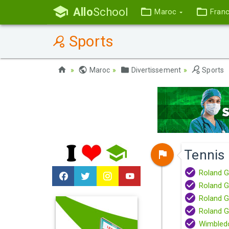
Allo
School
Maroc
Fran
Sports
Maroc
Divertissement
Sports
Tennis
Roland G
Roland G
Roland G
Roland G
Wimbled