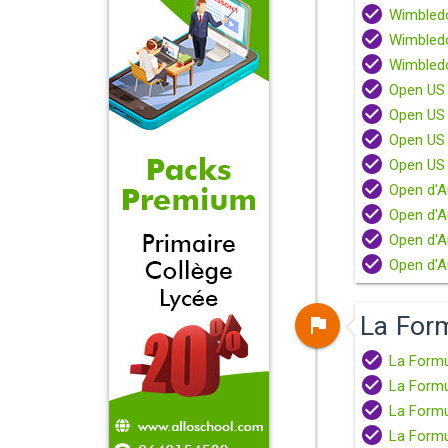
Wimbledo
Wimbled
Wimbledo
Open US
Open US 
Open US 
Open US 
Open d'A
Open d'Au
Open d'A
Open d'Au
La For
La Formu
La Formu
La Formu
La Formul