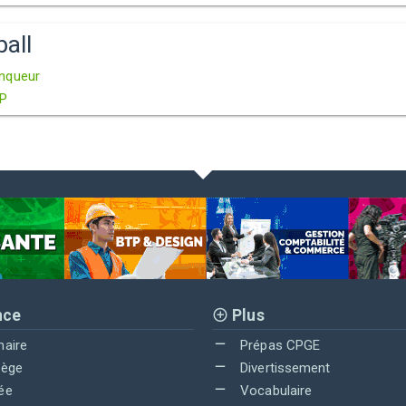
all
nqueur
P
nce
Plus
maire
Prépas CPGE
lège
Divertissement
ée
Vocabulaire