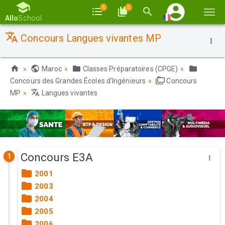
6
5
Basc
Allo
School
la
Concours Langues vivantes MP
navi
Maroc
Classes Préparatoires (CPGE)
Concours des Grandes Écoles d'Ingénieurs
Concours
MP
Langues vivantes
Concours E3A
1
2001
2003
2004
2005
2006