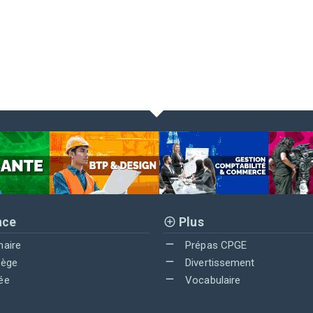
nce
Plus
maire
Prépas CPGE
lège
Divertissement
ée
Vocabulaire