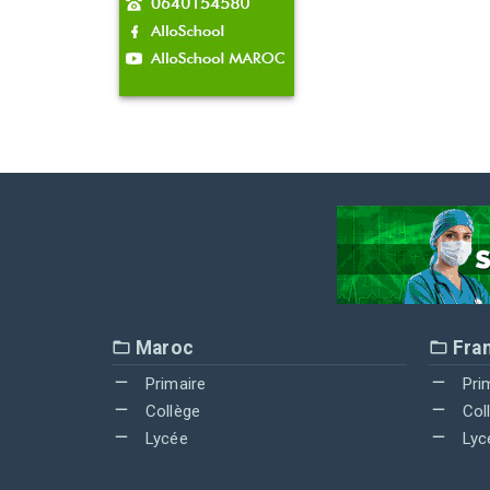
Maroc
Fra
Primaire
Pri
Collège
Col
Lycée
Lyc