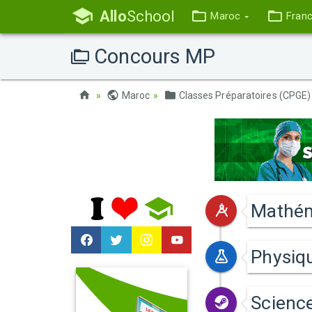
Allo
School
Maroc
Fran
Concours MP
Maroc
Classes Préparatoires (CPGE)
Mathém
Physiq
Science