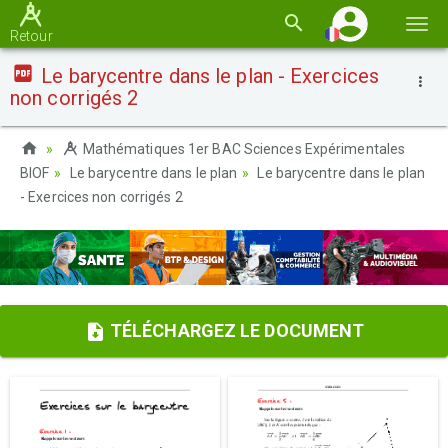
Basc
Retour
la
Le barycentre dans le plan - Exercices
navi
non corrigés 2
Mathématiques 1er BAC Sciences Expérimentales
BIOF
Le barycentre dans le plan
Le barycentre dans le plan
- Exercices non corrigés 2
TÉLÉCHARGEZ LE DOCUMENT