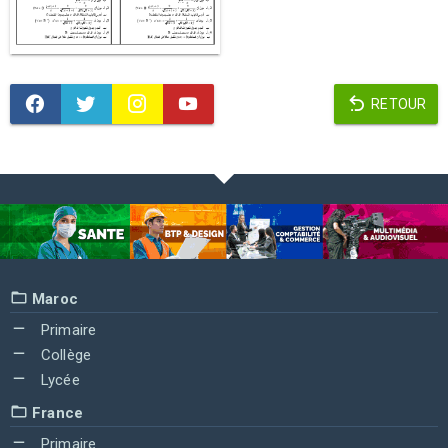
RETOUR
Maroc
Primaire
Collège
Lycée
France
Primaire